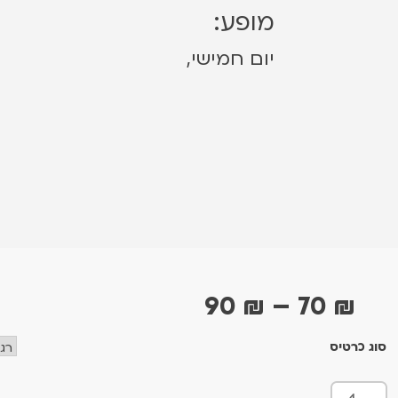
מופע:
יום חמישי,
ט
90
₪
–
70
₪
ו
סוג כרטיס
ו
כ