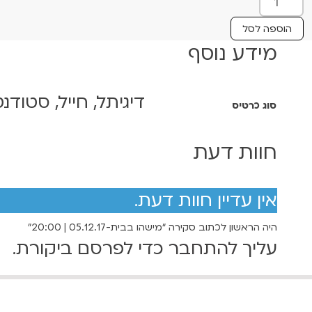
ח
מ
מ
ו
הוספה לסל
ת
ח
מידע נוסף
ש
י
ל
מ
ר
דיגיתל, חייל, סטודנט
סוג כרטיס
י
י
ש
ה
חוות דעת
ם
ו
:
ב
ב
אין עדיין חוות דעת.
י
7
היה הראשון לכתוב סקירה “מישהו בבית-05.12.17 | 20:00”
ת
עליך
להתחבר
כדי לפרסם ביקורת.
-
0
0
5
.
₪
1