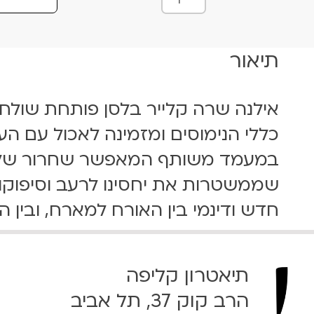
מ
ו
ת
תיאור
ש
ל
מ
אילנה שרה קלייר בלסן פותחת שולחן
ז
ו
כללי הנימוסים ומזמינה לאכול עם העינ
נ
במעמד משותף המאפשר שחרור של ת
ו
ת
שממשטרות את יחסינו לרעב וסיפוקו,
1
חדש ודינמי בין האורח למארח, ובין הס
8
.
0
7
תיאטרון קליפה
.
2
הרב קוק 37, תל אביב
4