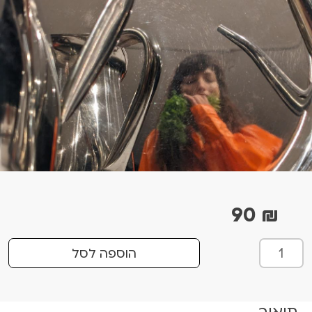
90
₪
כ
הוספה לסל
מ
ו
ת
תיאור