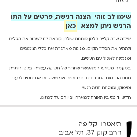
ש
ל
מ
שימו לב זוהי הצגה רגישה, פרטים על התו
ז
הרגיש ניתן למצא
כאן
ו
נ
אילנה שרה קלייר בלסן פותחת שולחן וקוראת לנו לשבור את הכלים
ו
ולהתיר את הסדר הקיים. מזונות מאתגרת את כללי הנימוסים
ת
ומזמינה לאכול עם העיניים,
1
4
במעמד משותף המאפשר שחרור של תשוקה עצורה. בלסן חותרת
.
תחת הנורמות החברתיות-תרבותיות שממשטרות את יחסינו לרעב
1
וסיפוקו, ומנסחת חוזה רגשי
1
.
חדש ודינמי בין האורח למארח, ובין הסועד למזונו.
2
4
|
תיאטרון קליפה
2
הרב קוק 37, תל אביב
0