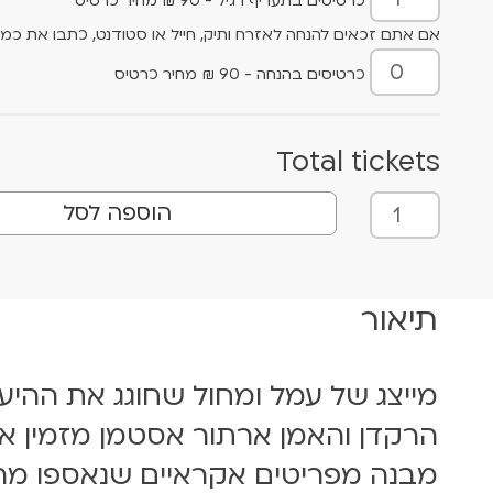
כרטיסים בתעריף רגיל - 90 ₪ מחיר כרטיס
אם אתם זכאים להנחה לאזרח ותיק, חייל או סטודנט, כתבו את כמו
כרטיסים בהנחה - 90 ₪ מחיר כרטיס
Total tickets
כ
הוספה לסל
מ
ו
ת
ש
תיאור
ל
ל
א
מייצג של עמל ומחול שחוגג את ההי
ל
הרקדן והאמן ארתור אסטמן מזמין את
ת
ר
מבנה מפריטים אקראיים שנאספו מהרח