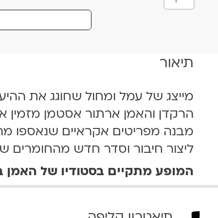
מ
ו
ת
ש
ל
תיאור
ל
א
ל
מייצג של עמל ומחול שחוגג את ההי
ת
הרקדן והאמן ארתור אסטמן מזמין את
ר
A
מבנה מפריטים אקראיים שנאספו מהרח
L
ליצור חיבור וסדר חדש מהחומרים שא
T
A
המופע מתקיים בסטודיו של האמן ברחוב לבו
R
0
4
.
תיאטרון קליפה
1