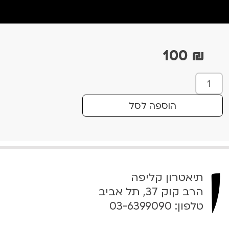
100
₪
כ
מ
ו
הוספה לסל
ת
ש
ל
כ
ל
תיאטרון קליפה
י
ם
הרב קוק 37, תל אביב
ל
טלפון:
03-6399090
י
צ