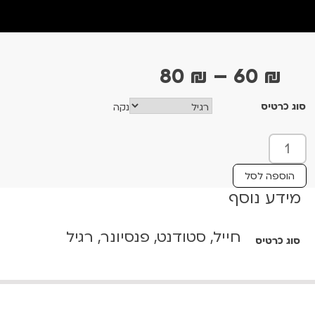
ט
80
₪
–
60
₪
ו
סוג כרטיס
נקה
ו
ח
כ
מ
מ
ו
ח
הוספה לסל
ת
מידע נוסף
י
ש
ר
ל
חייל, סטודנט, פנסיונר, רגיל
י
סוג כרטיס
כ
ל
ם
י
:
ם
ל