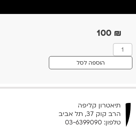
100
₪
כ
מ
ו
הוספה לסל
ת
ש
ל
כ
ל
תיאטרון קליפה
י
ם
הרב קוק 37, תל אביב
ל
טלפון:
03-6399090
י
צ