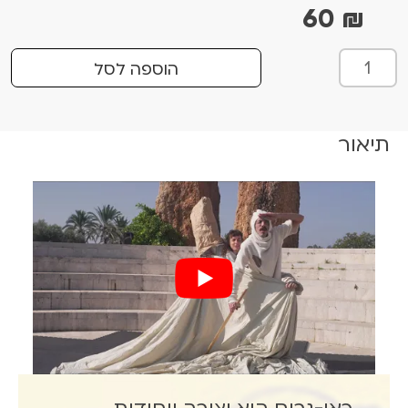
60
₪
כ
הוספה לסל
מ
ו
ת
תיאור
ש
ל
כ
א
ן
-
ג
ר
י
ם
7
.
8