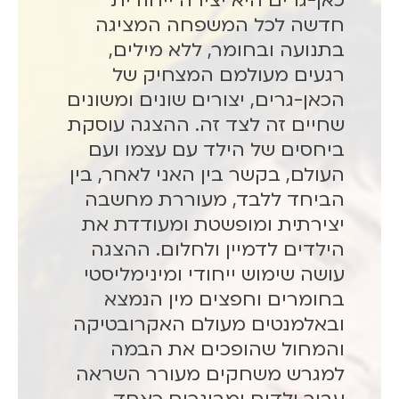
כאן-גרים היא יצירה ייחודית
חדשה לכל המשפחה המציגה
.
2
בתנועה ובחומר, ללא מילים,
0
רגעים מעולמם המצחיק של
2
הכאן-גרים, יצורים שונים ומשונים
1
שחיים זה לצד זה. ההצגה עוסקת
1
ביחסים של הילד עם עצמו ועם
1
העולם, בקשר בין האני לאחר, בין
:
3
הביחד ללבד, מעוררת מחשבה
0
יצירתית ומופשטת ומעודדת את
הילדים לדמיין ולחלום. ההצגה
עושה שימוש ייחודי ומינימליסטי
בחומרים וחפצים מין הנמצא
ובאלמנטים מעולם האקרובטיקה
והמחול שהופכים את הבמה
למגרש משחקים מעורר השראה