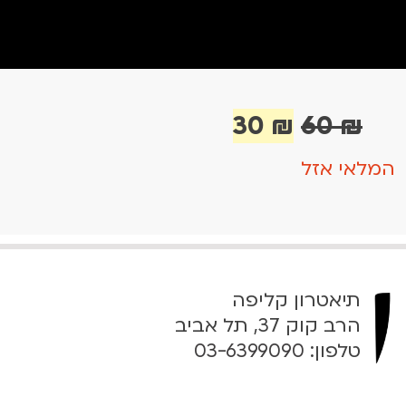
ה
ה
30
₪
60
₪
מ
מ
המלאי אזל
ח
ח
י
י
ר
ר
ה
ה
מ
נ
תיאטרון קליפה
ק
ו
הרב קוק 37, תל אביב
ו
כ
טלפון:
03-6399090
ר
ח
י
י