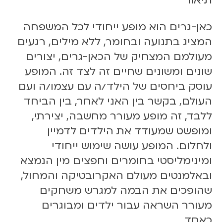
ש
ל
כ
כאן-גרים הוא מופע ייחודי לכל המשפחה
א
המציג בתנועה ובחומר, ללא מילים, רגעים
ן
מעולמם המצחיק של הכאן-גרים, יצורים
ג
שונים ומשונים שחיים זה לצד זה. המופע
ר
י
עוסק ביחסים של הילד/ה עם עצמו/ה ועם
ם
העולם, בקשר בין האני לאחר, בין הביחד
2
ללבד, זה מופע מעורר מחשבה, יצירתי,
8
ומופשט שמעודד את הילדים לדמיין
.
1
ולחלום. המופע עושה שימוש ייחודי
0
ומינימליסטי בחומרים וחפצים מין הנמצא
.
ובאלמנטים מעולם האקרובטיקה והמחול,
2
שהופכים את הבמה למגרש משחקים
3
|
מעורר השראה עבור ילדים ומבוגרים
1
כאחד.