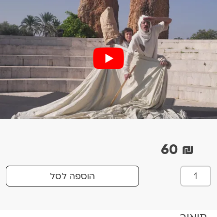
60
₪
כ
הוספה לסל
מ
ו
ת
תיאור