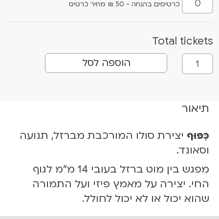
כרטיסים בהנחה - 50 ₪ מחיר כרטיס
Total tickets
כ
הוספה לסל
מ
ו
ת
ש
תיאור
ל
כִּ
כִּפּוּף
יצירת סולו המורכבת מברזל, תנועה
פּ
וסאונד.
וּ
ף
מפגש בין מוט ברזל בעובי 14 מ"מ לגוף
1
החי. יצירה על מאמץ פיזי ועל התמורה
8
שהוא יכול או לא יכול לחולל.
.
0