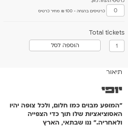
כרטיסי ההנחה כאן.
כרטיסים בהנחה - 100 ₪ מחיר כרטיס
Total tickets
כ
הוספה לסל
מ
ו
ת
ש
תיאור
ל
י
יופי
ו
פ
"המופע מבוים כמו חלום, ולכל צופה יהיו
י
1
האסוציאציות שלו תוך כדי הצפייה
0
ולאחריה." ננו שבתאי,
הארץ
.