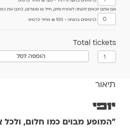
כרטיסים בתעריף רגיל - 120 ₪ מחיר כרטיס
אם אתם זכאים להנחה לאזרח ותיק, חייל או סטודנט, כתבו את כמו
כרטיסים בהנחה - 100 ₪ מחיר כרטיס
Total tickets
כ
הוספה לסל
מ
ו
ת
ש
תיאור
ל
י
ו
יופי
פ
י
"המופע מבוים כמו חלום, ולכל צו
1