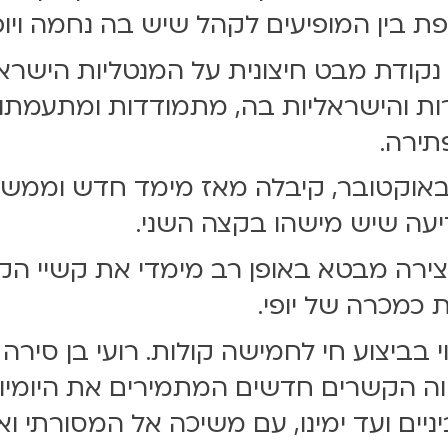
בין המופיעים לקהל שיש בה נחמה ויופי
קודת מבט חיצונית על המנטליות הישראל
רות והישראליות בה, מתמודדות ומתעמת
פתירה.
בודה שנכתבה זמן קצר לפני ה-7 באוקטובר, קיבלה מאז 
יעה שיש מישהו בקצה השני.
רה מבטא באופן רב מימדי את קשיי הקיום
 כמכרה של יופי.
וי בביצוע חי לחמישה קולות. רועי בן ס
ה הקשרים חדשים המתמירים את היומיומי 
ניים ועד ימינו, עם משיכה אל המסורתי ו