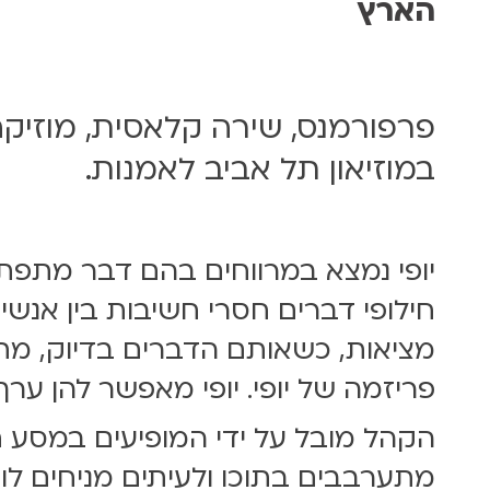
הארץ
5
.
0
8
.
פרפורמנס, שירה קלאסית, מוזיק
2
5
במוזיאון תל אביב לאמנות.
|
1
4
יופי נמצא במרווחים בהם דבר מתפת
:
0
חילופי דברים חסרי חשיבות בין אנשי
0
מציאות, כשאותם הדברים בדיוק, מתו
פריזמה של יופי. יופי מאפשר להן ערך
הקהל מובל על ידי המופיעים במסע ח
מתערבבים בתוכו ולעיתים מניחים לו.