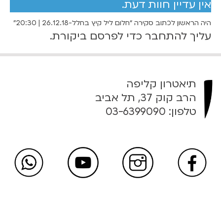
אין עדיין חוות דעת.
6
י
ל
0
היה הראשון לכתוב סקירה “חלום ליל קיץ בחלל-26.12.18 | 20:30”
ק
עליך
להתחבר
כדי לפרסם ביקורת.
י
₪
ץ
ב
ח
ע
תיאטרון קליפה
ל
ד
הרב קוק 37, תל אביב
ל
טלפון:
03-6399090
-
7
2
6
0
.
1
₪
2
.
1
8