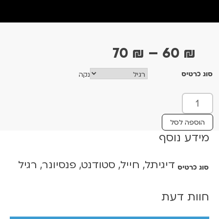
ט
70
₪
–
60
₪
ו
סוג כרטיס
נקה
ו
ח
כ
מ
מ
ו
ח
הוספה לסל
ת
מידע נוסף
י
ש
ר
ל
דיגיתל, חייל, סטודנט, פנסיונר, רגיל
י
סוג כרטיס
ח
ל
ם
ו
חוות דעת
:
ם
ל