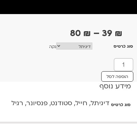
ט
80
₪
–
39
₪
ו
סוג כרטיס
נקה
ו
ח
כ
מ
מ
ו
ח
הוספה לסל
ת
מידע נוסף
י
ש
ר
ל
דיגיתל, חייל, סטודנט, פנסיונר, רגיל
י
סוג כרטיס
ח
ל
ם
ו
:
ם
ל