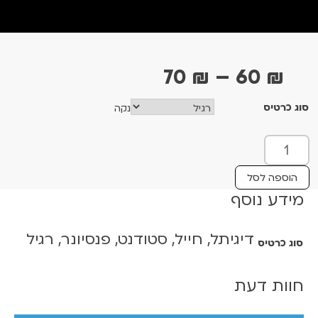
ט
70
₪
–
60
₪
ו
סוג כרטיס
נקה
ו
ח
כ
מ
מ
ו
ח
הוספה לסל
ת
מידע נוסף
י
ש
ר
ל
דיגיתל, חייל, סטודנט, פנסיונר, רגיל
י
סוג כרטיס
ח
ל
ם
ו
חוות דעת
:
ם
ל