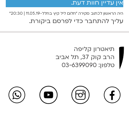
אין עדיין חוות דעת.
6
י
ל
0
היה הראשון לכתוב סקירה “חלום ליל קיץ בחלל-11.05.19 | 20:30”
ק
עליך
להתחבר
כדי לפרסם ביקורת.
י
₪
ץ
ב
ח
ע
תיאטרון קליפה
ל
ד
הרב קוק 37, תל אביב
ל
טלפון:
03-6399090
-
7
1
1
0
.
0
₪
5
.
1
9