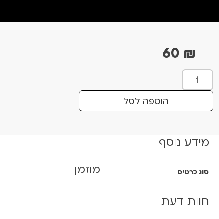
60
₪
כ
מ
ו
הוספה לסל
ת
ש
ל
מידע נוסף
ה
ש
מוזמן
י
סוג כרטיס
ר
ש
חוות דעת
ל
ל