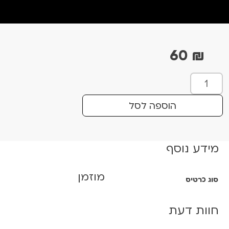
60
₪
כ
מ
ו
הוספה לסל
ת
ש
ל
מידע נוסף
ה
ש
מוזמן
י
סוג כרטיס
ר
ש
חוות דעת
ל
ל