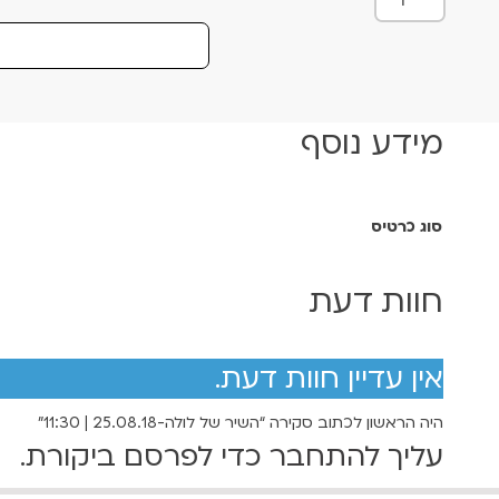
מ
ו
ת
ש
ל
מידע נוסף
ה
ש
י
ר
סוג כרטיס
ש
ל
חוות דעת
ל
ו
ל
אין עדיין חוות דעת.
ה
-
היה הראשון לכתוב סקירה “השיר של לולה-25.08.18 | 11:30”
2
עליך
להתחבר
כדי לפרסם ביקורת.
5
.