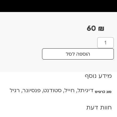
60
₪
כ
מ
ו
הוספה לסל
ת
ש
ל
מידע נוסף
ה
ש
דיגיתל, חייל, סטודנט, פנסיונר, רגיל
י
סוג כרטיס
ר
ש
חוות דעת
ל
ל