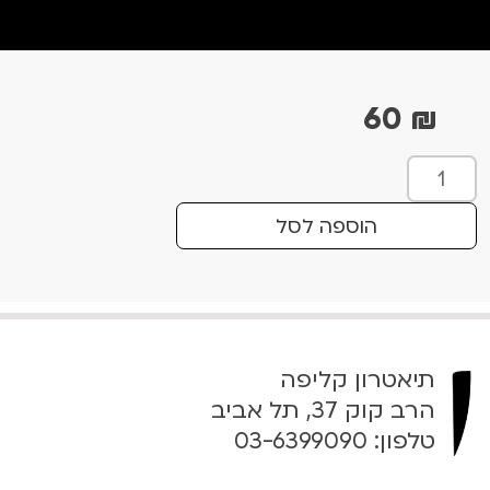
60
₪
כ
מ
ו
הוספה לסל
ת
ש
ל
ה
ש
תיאטרון קליפה
י
ר
הרב קוק 37, תל אביב
ש
טלפון:
03-6399090
ל
ל