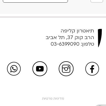
מ
ו
ת
ש
ל
ה
תיאטרון קליפה
ר
הרב קוק 37, תל אביב
י
טלפון:
03-6399090
ת
ו
ת
ש
ו
ק
ו
ב
פ
ל
מדיניות פרטיות
ה