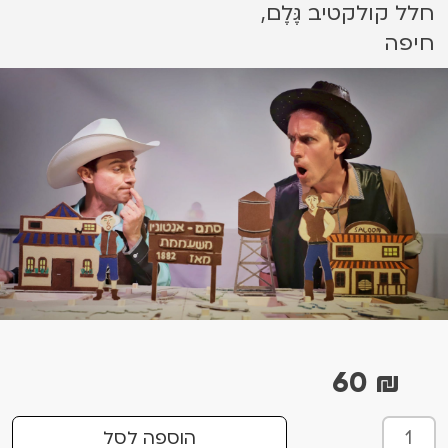
חלל קולקטיב גֶּלֶם,
חיפה
60
₪
כ
הוספה לסל