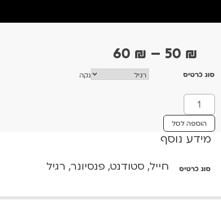
ט
60
₪
–
50
₪
ו
סוג כרטיס
נקה
ו
ח
כ
מ
מ
ו
ח
הוספה לסל
ת
מידע נוסף
י
ש
ר
ל
חייל, סטודנט, פנסיונר, רגיל
י
סוג כרטיס
הַ
מְ
ם
רָ
:
אָ
ה