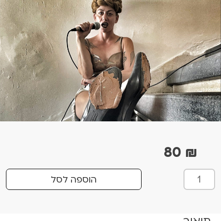
80
₪
כ
הוספה לסל
מ
ו
ת
תיאור