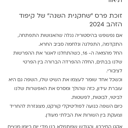
ש
ל
ד
זוכת פרס "שחקנית השנה" של קיפוד
י
הזהב 2024
פ
ש
אם נפשפש בהיסטוריה נגלה שהאנושות התפתחה,
י
התקדמה, התפלגה ונלחמה סביב החרא.
ט
החל מהמאה ה- 16, כשהתחלנו לאגור את ההפרשות
2
שלנו בבתים, החלה ההפרדה הברורה בין הפרטי
1
.
לציבורי.
0
וכשכל אחד שומר לעצמו את השיט שלו, השפה גם היא
5
עוברת עידון, כזה שהולך ומסרס את האפשרות שלנו
.
2
לביטוי, לבוטות, לפשטות.
5
כיום השפה כנועה לפוליטיקלי קורקט, מצונזרת להחריד
|
וצועקת בין השורות את הבלתי מעודן.
2
0
אקט החירבון, והגודש שמתמלא בנו מדי יום ביומו מנציח