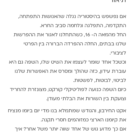
ש
ל
ד
אם נפשפש בהיסטוריה נגלה שהאנושות התפתחה,
י
התקדמה, התפלגה ונלחמה סביב החרא.
פ
החל מהמאה ה- 16, כשהתחלנו לאגור את ההפרשות
ש
י
שלנו בבתים, החלה ההפרדה הברורה בין הפרטי
ט
לציבורי.
2
וכשכל אחד שומר לעצמו את השיט שלו, השפה גם היא
0
.
עוברת עידון, כזה שהולך ומסרס את האפשרות שלנו
0
לביטוי, לבוטות, לפשטות.
3
כיום השפה כנועה לפוליטיקלי קורקט, מצונזרת להחריד
.
וצועקת בין השורות את הבלתי מעודן.
2
5
אקט החירבון, והגודש שמתמלא בנו מדי יום ביומו מנציח
|
את קיומנו הארצי כמזוהמים חסרי תקנה.
2
0
אם כך מדוע גוש של אחד שווה יותר משל אחר? איך