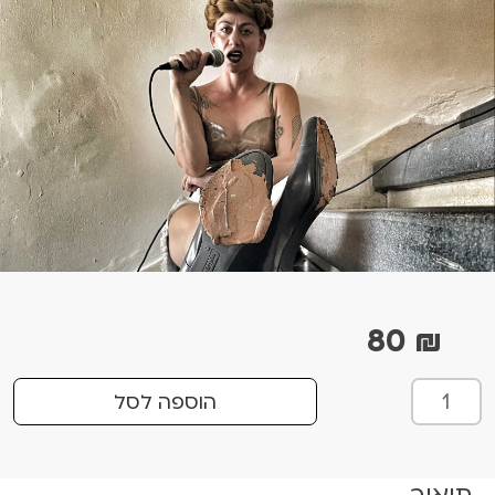
80
₪
כ
הוספה לסל
מ
ו
ת
תיאור