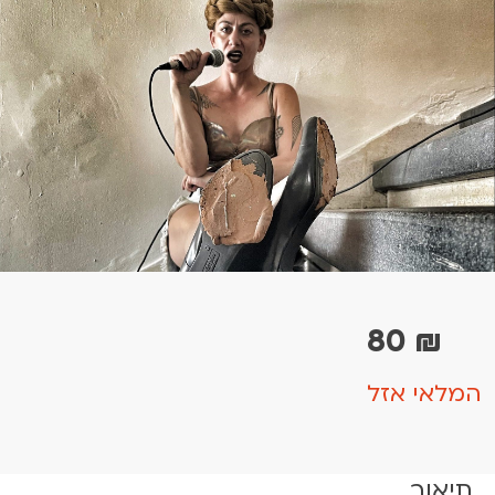
80
₪
המלאי אזל
תיאור