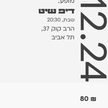
28.12.
מופע:
דיפ שיט
שבת, 20:30
הרב קוק 37,
תל אביב
80
₪