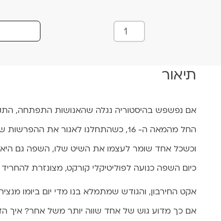
כ
מ
ו
ת
תיאור
ש
ל
ד
י
אם נפשפש בהיסטוריה נגלה שהאנושות התפתחה, התק
פ
החל מהמאה ה- 16, כשהתחלנו לאגור את ההפרשות שלנו בבתים, החלה ההפרדה הברורה בין הפרטי לציבורי.
ש
י
וכשכל אחד שומר לעצמו את השיט שלו, השפה גם היא ע
ט
כיום השפה כנועה לפוליטיקלי קורקט, מצונזרת להחריד 
2
8
אקט החירבון, והגודש שמתמלא בנו מדי יום ביומו מנציח
.
1
אם כך מדוע גוש של אחד שווה יותר משל אחר? איך הדב
2