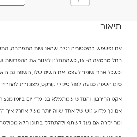
מ
ו
ת
תיאור
ש
ל
ד
י
אם נפשפש בהיסטוריה נגלה שהאנושות התפתחה, התק
פ
החל מהמאה ה- 16, כשהתחלנו לאגור את ההפרשות שלנו בבתים, החלה ההפרדה הברורה בין הפרטי לציבורי.
ש
י
וכשכל אחד שומר לעצמו את השיט שלו, השפה גם היא ע
ט
כיום השפה כנועה לפוליטיקלי קורקט, מצונזרת להחריד 
0
1
אקט החירבון, והגודש שמתמלא בנו מדי יום ביומו מנציח
.
0
אם כך מדוע גוש של אחד שווה יותר משל אחר? איך הדב
6
.
ומה יקרה אם נעז לשתף ולהתחלק בתוכן הלא מפולטר 
2
4