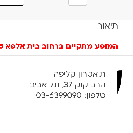
מ
ו
ת
תיאור
ש
ל
ג
המופע מתקיים ברחוב בית אלפא 13-15, 20:15.
ם
ז
ה
י
תיאטרון קליפה
ע
ב
הרב קוק 37, תל אביב
ו
טלפון:
03-6399090
ר
ל
ך
1
6
.