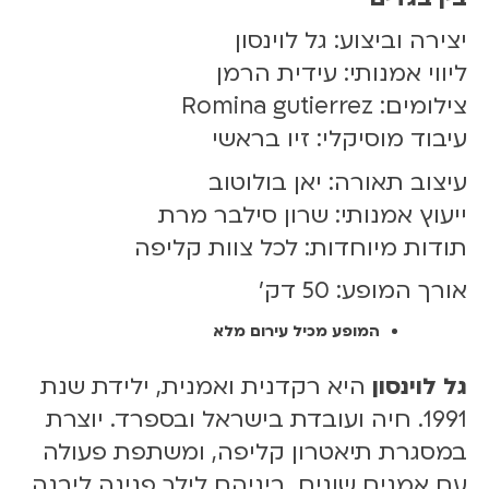
יצירה וביצוע: גל לוינסון
ליווי אמנותי: עידית הרמן
צילומים: Romina gutierrez
עיבוד מוסיקלי: זיו בראשי
עיצוב תאורה: יאן בולוטוב
ייעוץ אמנותי: שרון סילבר מרת
תודות מיוחדות: לכל צוות קליפה
אורך המופע: 50 דק'
המופע מכיל עירום מלא
גל לוינסון
היא רקדנית ואמנית, ילידת שנת
1991. חיה ועובדת בישראל ובספרד. יוצרת
במסגרת תיאטרון קליפה, ומשתפת פעולה
עם אמנים שונים, ביניהם לילך פנינה ליבנה,