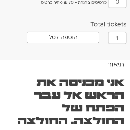
כרטיסים בהנחה - 70 ₪ מחיר כרטיס
Total tickets
כ
הוספה לסל
מ
ו
ת
ש
תיאור
ל
ב
אני מכניסה את
י
ן
הראש אל עבר
ב
ג
הפתח של
ד
י
החולצה. החולצה
ם