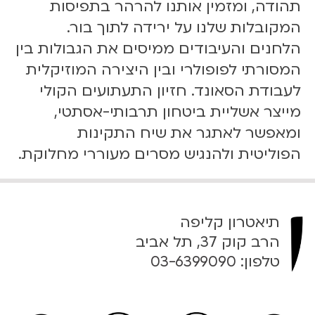
תהודה, ומזמין אותנו להרהר בתפיסות
ת
י
המקובלות שלנו על ירידה לתוך בור.
-
הלחנים והעיבודים ממיסים את הגבולות בין
0
המסורתי לפופולרי ובין היצירה המוזיקלית
9
לעבודת הסאונד. חזיון התעתועים הקולי
.
1
מייצר אשליית ביטחון תרבותי-אסתטי,
0
ומאפשר לאתגר את שיח התקינות
.
הפוליטית ולהנגיש מסרים מעוררי מחלוקת.
2
3
|
2
תיאטרון קליפה
0
הרב קוק 37, תל אביב
:
טלפון:
03-6399090
0
0