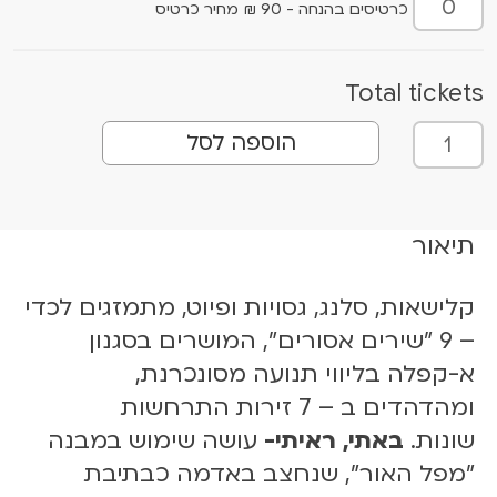
כרטיסים בהנחה - 90 ₪ מחיר כרטיס
Total tickets
כ
הוספה לסל
מ
ו
ת
ש
תיאור
ל
ב
קלישאות, סלנג, גסויות ופיוט, מתמזגים לכדי
א
– 9 "שירים אסורים", המושרים בסגנון
ת
א-קפלה בליווי תנועה מסונכרנת,
י
,
ומהדהדים ב – 7 זירות התרחשות
ר
שונות.
באתי, ראיתי-
עושה שימוש במבנה
א
"מפל האור", שנחצב באדמה כבתיבת
י