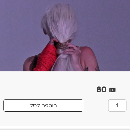
80
₪
כ
הוספה לסל
מ
ו
ת