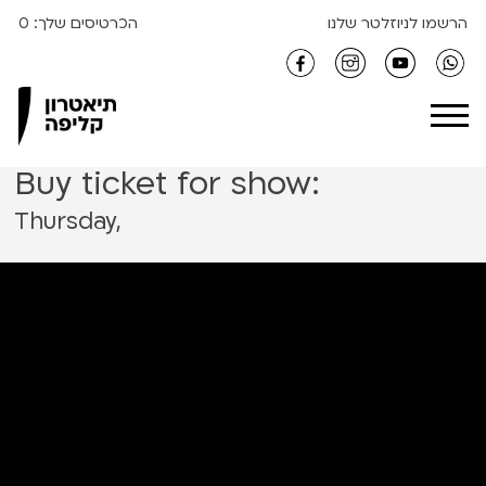
S
הרשמו לניוזלטר שלנו
הכרטיסים שלך:
0
k
i
Clipa Theater
p
t
o
Buy ticket for show:
c
o
Thursday,
n
t
e
n
t