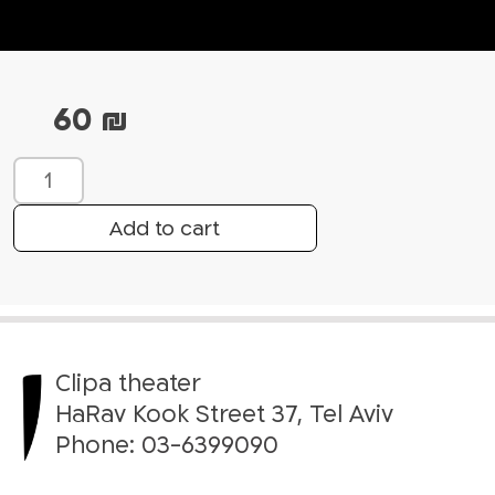
60
₪
W
h
a
Add to cart
t
’
s
u
p
Clipa theater
w
i
HaRav Kook Street 37, Tel Aviv
t
Phone:
03-6399090
h
S