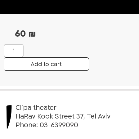
60
₪
W
h
a
Add to cart
t
’
s
u
p
Clipa theater
w
i
HaRav Kook Street 37, Tel Aviv
t
Phone:
03-6399090
h
S