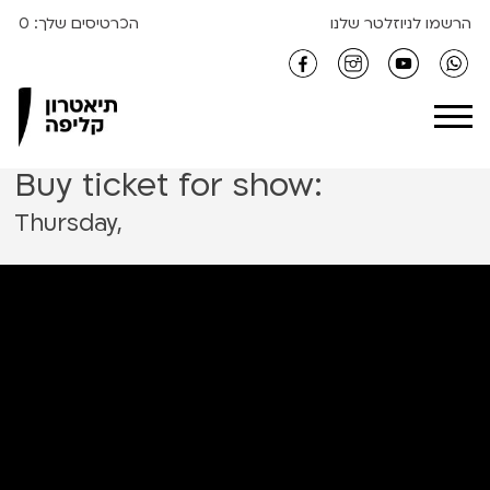
S
הרשמו לניוזלטר שלנו
הכרטיסים שלך:
0
k
i
Clipa Theater
p
t
o
Buy ticket for show:
c
o
Thursday,
n
t
e
n
t