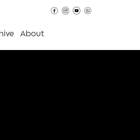
hive
About