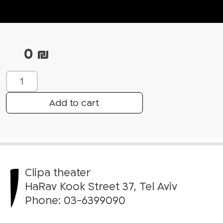
0
₪
W
e
C
Add to cart
o
u
l
d
B
Clipa theater
e
H
HaRav Kook Street 37, Tel Aviv
e
Phone:
03-6399090
r
o