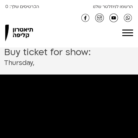
S
הרשמו לניוזלטר שלנו
הכרטיסים שלך:
0
k
i
Clipa Theater
p
t
o
Buy ticket for show:
c
o
Thursday,
n
t
e
n
t