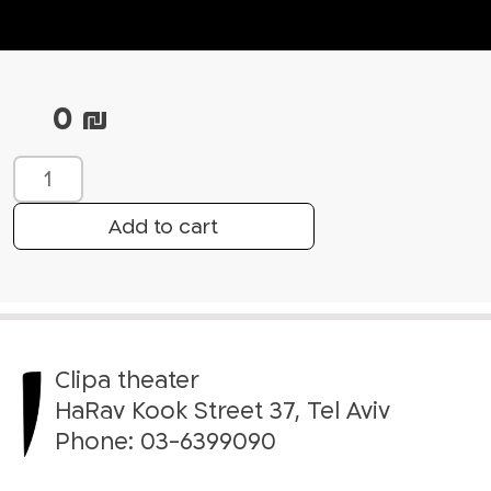
0
₪
W
e
C
Add to cart
o
u
l
d
B
Clipa theater
e
H
HaRav Kook Street 37, Tel Aviv
e
Phone:
03-6399090
r
o