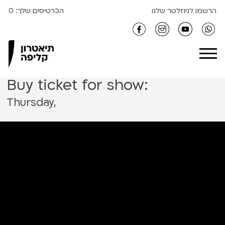
S
הרשמו לניוזלטר שלנו
הכרטיסים שלך:
0
k
i
Clipa Theater
p
t
o
Buy ticket for show:
c
o
Thursday,
n
t
e
n
t