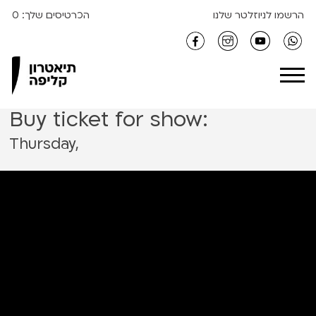
S
הרשמו לניוזלטר שלנו
הכרטיסים שלך:
0
k
i
Clipa Theater
p
t
o
Buy ticket for show:
c
o
Thursday,
n
t
e
n
t