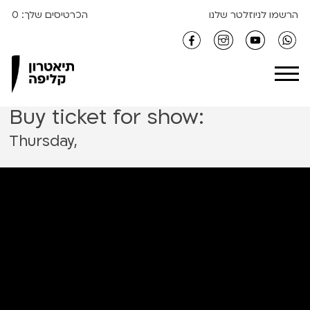
S
הרשמו לניוזלטר שלנו
הכרטיסים שלך:
0
k
i
Clipa Theater
p
t
o
Buy ticket for show:
c
o
Thursday,
n
t
e
n
t