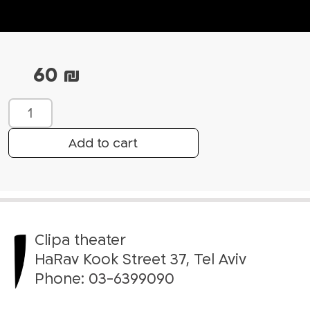
60
₪
L
o
l
Add to cart
a
’
s
S
o
Clipa theater
n
g
HaRav Kook Street 37, Tel Aviv
-
Phone:
03-6399090
2
1