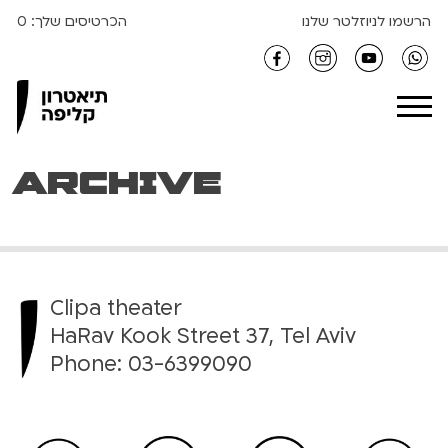
S
הרשמו לניוזלטר שלנו
הכרטיסים שלך:
0
k
i
Clipa Theater
p
t
o
c
Archive
o
n
t
e
n
Clipa theater
t
HaRav Kook Street 37, Tel Aviv
Phone:
03-6399090