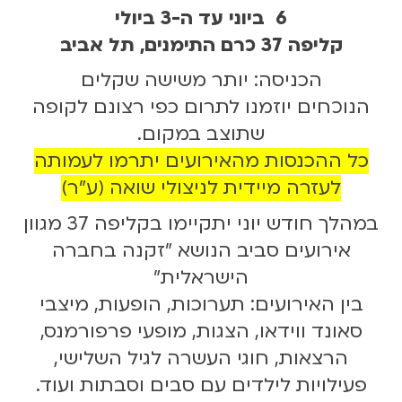
6 ביוני עד ה-3 ביולי
קליפה 37 כרם התימנים, תל אביב
הכניסה: יותר משישה שקלים
הנוכחים יוזמנו לתרום כפי רצונם לקופה
שתוצב במקום.
כל ההכנסות מהאירועים יתרמו לעמותה
לעזרה מיידית לניצולי שואה (ע"ר)
במהלך חודש יוני יתקיימו בקליפה 37 מגוון
אירועים סביב הנושא "זקנה בחברה
הישראלית"
בין האירועים: תערוכות, הופעות, מיצבי
סאונד ווידאו, הצגות, מופעי פרפורמנס,
הרצאות, חוגי העשרה לגיל השלישי,
פעילויות לילדים עם סבים וסבתות ועוד.