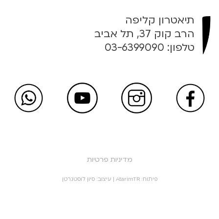
תיאטרון קליפה
הרב קוק 37, תל אביב
טלפון:
03-6399090
מדיניות פרטיות
פיתוח:
AtarimTR
| עיצוב:
סיון לוסטגרטן