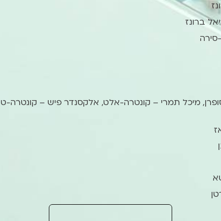
נז
יאל ברונז
-סירה
פרן, מיכל תמרי – קונטרה-אלט, אלקסנדר פיש – קונטרה-טנור, 
ז
טא
טן