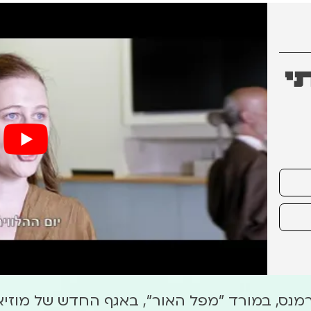
י
רמנס, במורד "מפל האור", באגף החדש של מוזיא