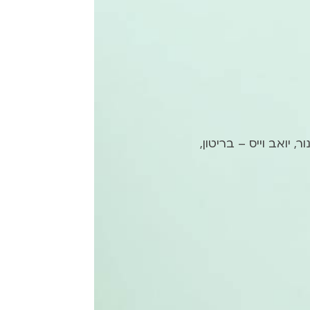
יואב וייס – בריטון,