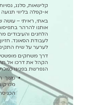
קלישאות, סלנג, גסויות
א-קפלה בליווי תנועה
באתי, ראיתי – עושה 
אותנו להרהר בתפיסות 
הלחנים והעיבודים מהל
לעבודת הסאונד. חזיו
לערער על שיח התקינו
דרך משחקים מופשטים 
הקהל את דרכו אל תח
הנפרשת בפנינו כמכת
משך המ
ממיקום
הכניסה