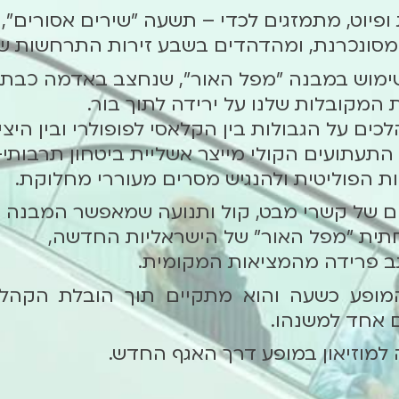
 ופיוט, מתמזגים לכדי – תשעה "שירים אסורים",
 מסונכרנת, ומהדהדים בשבע זירות התרחשות שו
שימוש במבנה "מפל האור", שנחצב באדמה כבתי
המקובלות שלנו על ירידה לתוך בור.
כים על הגבולות בין הקלאסי לפופולרי ובין היצ
ן התעתועים הקולי מייצר אשליית ביטחון תרבות
ת הפוליטית ולהנגיש מסרים מעוררי מחלוקת.
של קשרי מבט, קול ותנועה שמאפשר המבנה היי
תית "מפל האור" של הישראליות החדשה,
ב פרידה מהמציאות המקומית.
ופע כשעה והוא מתקיים תוך הובלת הקהל ב
 אחד למשנהו.
 למוזיאון במופע דרך האגף החדש.